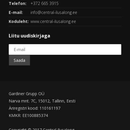
Telefon:
+372 665 3915
E-mail:
info@central-ilusalong.ee
Koduleht:
www.central-ilusalong.ee
Liitu uudiskirjaga
Gardiner Grupp OÜ
Narva mnt. 7C, 15012, Tallinn, Eesti
Äriregistri kood: 110161197
KMKR: EE100885374
Copyright © 2017 Central Ilusalong