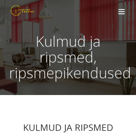
Kulmud ja
TUTVUSTUS
ripsmed,
TEENUSED
ripsmepikendused
SOODUSKAARDID
UUDISED
KONTAKT
BRONEERI SIIN
KULMUD JA RIPSMED