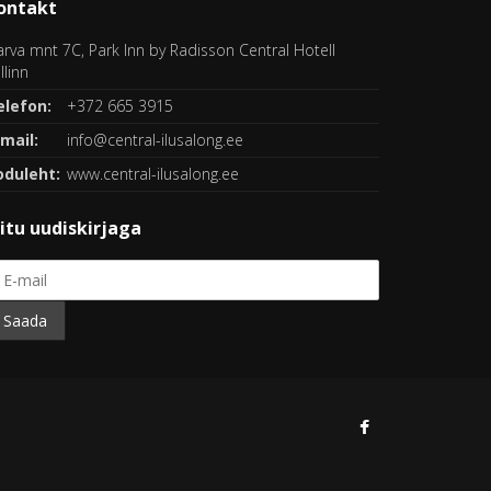
ontakt
rva mnt 7C, Park Inn by Radisson Central Hotell
llinn
elefon:
+372 665 3915
mail:
info@central-ilusalong.ee
oduleht:
www.central-ilusalong.ee
iitu uudiskirjaga