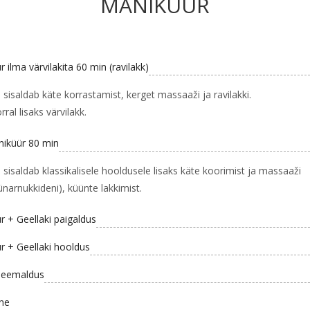
MANIKÜÜR
 ilma värvilakita 60 min (ravilakk)
sisaldab käte korrastamist, kerget massaaži ja ravilakki.
ral lisaks värvilakk.
iküür 80 min
sisaldab klassikalisele hooldusele lisaks käte koorimist ja massaaži
ünarnukkideni), küünte lakkimist.
 + Geellaki paigaldus
r + Geellaki hooldus
i eemaldus
ne