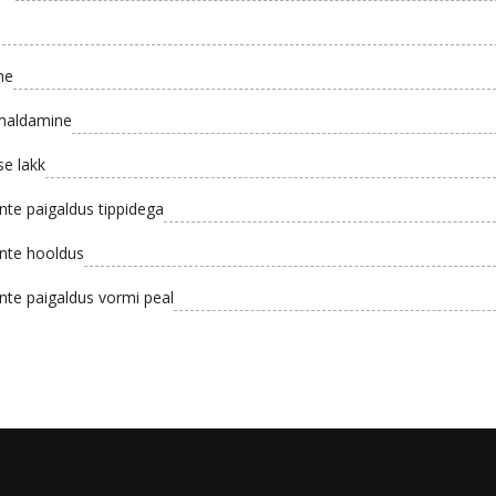
ne
maldamine
se lakk
nte paigaldus tippidega
nte hooldus
nte paigaldus vormi peal