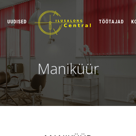
UUDISED
TÖÖTAJAD
K
Maniküür