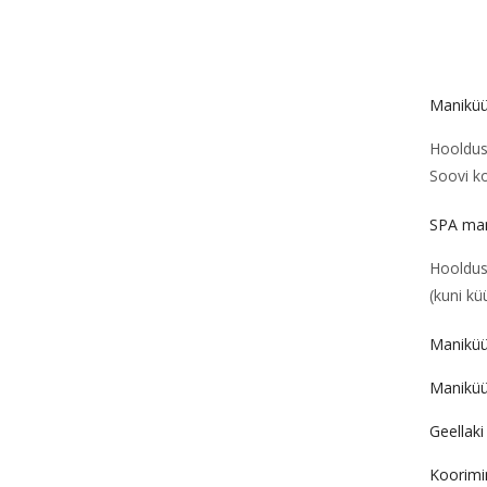
Maniküür
Hooldus 
Soovi kor
SPA man
Hooldus 
(kuni kü
Maniküür
Maniküü
Geellak
Koorimi