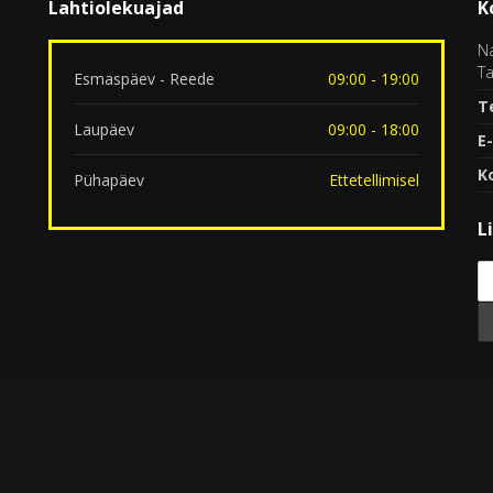
Lahtiolekuajad
K
Na
Ta
Esmaspäev - Reede
09:00 - 19:00
T
Laupäev
09:00 - 18:00
E-
K
Pühapäev
Ettetellimisel
L