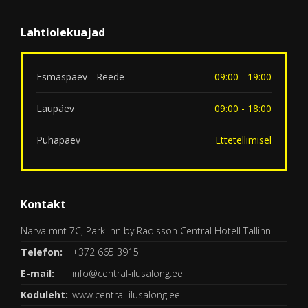
Lahtiolekuajad
Esmaspäev - Reede
09:00 - 19:00
Laupäev
09:00 - 18:00
Pühapäev
Ettetellimisel
Kontakt
Narva mnt 7C, Park Inn by Radisson Central Hotell Tallinn
Telefon:
+372 665 3915
E-mail:
info@central-ilusalong.ee
Koduleht:
www.central-ilusalong.ee