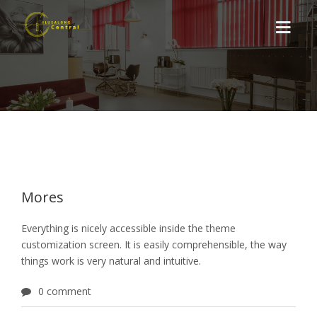
TUTVUSTUS
TEENUSED
SOODUSKAARDID
UUDISED
Mores
KONTAKT
Everything is nicely accessible inside the theme
customization screen. It is easily comprehensible, the way
BRONEERI SIIN
things work is very natural and intuitive.
0 comment